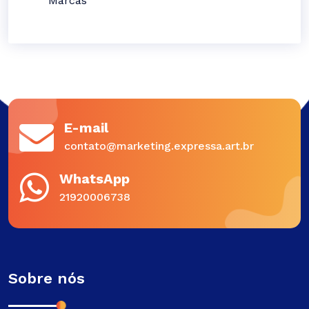
Marcas
E-mail
contato@marketing.expressa.art.br
WhatsApp
21920006738
Sobre nós