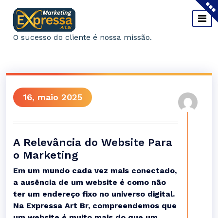
Pular
para
o
O sucesso do cliente é nossa missão.
conteúdo
16, maio 2025
A Relevância do Website Para
o Marketing
Em um mundo cada vez mais conectado,
a ausência de um website é como não
ter um endereço fixo no universo digital.
Na Expressa Art Br, compreendemos que
um website é muito mais do que um