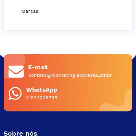
Marcas
E-mail
contato@marketing.expressa.art.br
WhatsApp
21920006738
Sobre nós