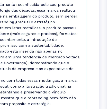
mplamente reconhecida pelo seu produto
 longo das décadas, essa marca realizou
al e na embalagem do produto, sem perder
randing gradual e estratégico.
te em latas metálicas, o produto passou
lacre (mais seguros e práticos), formatos
recentemente, a introdução de
promisso com a sustentabilidade.
onado está inserida não apenas no
bém em uma tendência de mercado voltada
al e Governança), demonstrando que o
 atuais da empresa e as expectativas do
esmo com todas essas mudanças, a marca
ual, como a ilustração tradicional na
stantâneo e preservando o vínculo
o mostra que o rebranding bem-feito não
com propósito e estratégia.