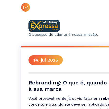
Pular
contato@marketing.expressa.art.br
para
o
conteúdo
O sucesso do cliente é nossa missão.
14, jul 2025
Rebranding: O que é, quando 
à sua marca
Você provavelmente já ouviu falar em
reb
conceito e quando ele deve ser aplicado d